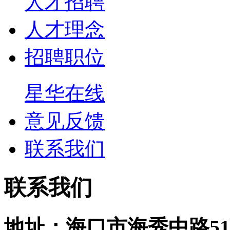
人才招聘
人才理念
招聘职位
星华在线
意见反馈
联系我们
联系我们
地址：海口市海秀中路51