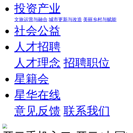
投资产业
文旅运营与融合
城市更新与改造
美丽乡村与赋能
社会公益
人才招聘
人才理念
招聘职位
星籍会
星华在线
意见反馈
联系我们