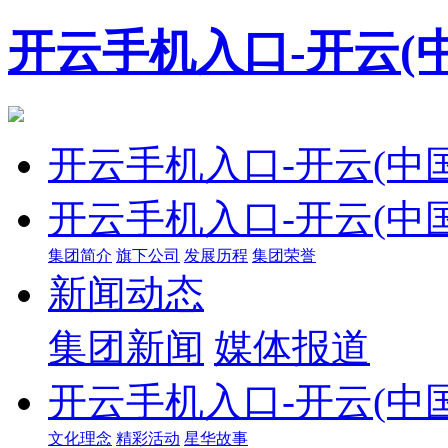
开云手机入口-开云(中
开云手机入口-开云(中国
开云手机入口-开云(中国
集团简介
旗下公司
发展历程
集团荣誉
新闻动态
集团新闻
媒体报道
开云手机入口-开云(中国
文化理念
精彩活动
星华故事