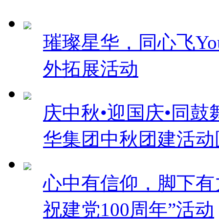
璀璨星华，同心飞You
外拓展活动
庆中秋•迎国庆•同鼓
华集团中秋团建活动
心中有信仰，脚下有力
祝建党100周年”活动