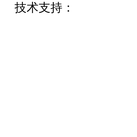
技术支持：