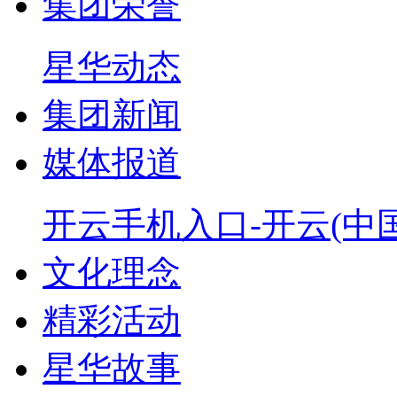
集团荣誉
星华动态
集团新闻
媒体报道
开云手机入口-开云(中国
文化理念
精彩活动
星华故事