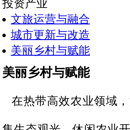
投资产业
文旅运营与融合
城市更新与改造
美丽乡村与赋能
美丽乡村与赋能
在热带高效农业领域，
集生态观光、休闲农业