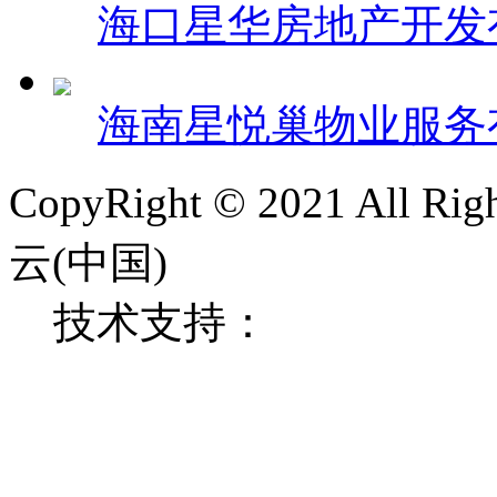
海口星华房地产开发
海南星悦巢物业服务
CopyRight © 2021 All
云(中国)
技术支持：