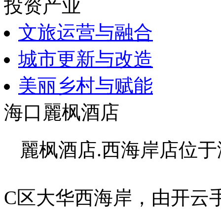
投资产业
文旅运营与融合
城市更新与改造
美丽乡村与赋能
海口麗枫酒店
麗枫酒店.西海岸店位于
C区大华西海岸，由开云手