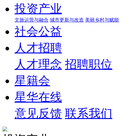
投资产业
文旅运营与融合
城市更新与改造
美丽乡村与赋能
社会公益
人才招聘
人才理念
招聘职位
星籍会
星华在线
意见反馈
联系我们