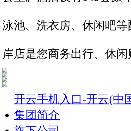
泳池、洗衣房、休闲吧等
岸店是您商务出行、休闲
开云手机入口-开云(中国
集团简介
旗下公司