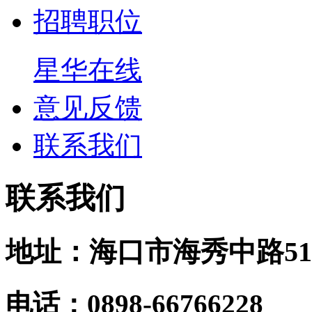
招聘职位
星华在线
意见反馈
联系我们
联系我们
地址：海口市海秀中路51
电话：0898-66766228