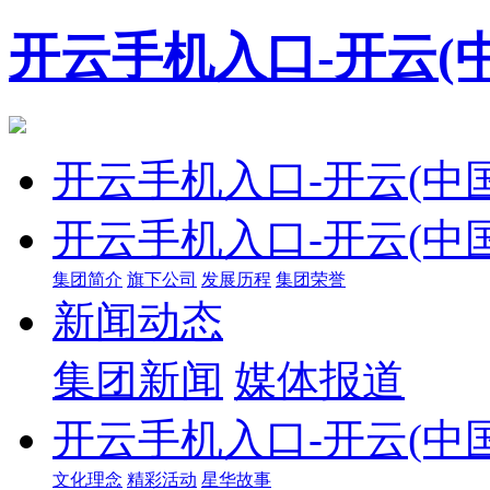
开云手机入口-开云(中
开云手机入口-开云(中国
开云手机入口-开云(中国
集团简介
旗下公司
发展历程
集团荣誉
新闻动态
集团新闻
媒体报道
开云手机入口-开云(中国
文化理念
精彩活动
星华故事